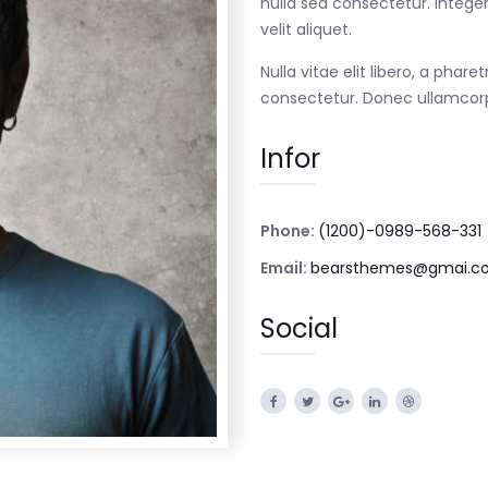
nulla sed consectetur. Intege
velit aliquet.
Nulla vitae elit libero, a pha
consectetur. Donec ullamcorpe
Infor
Phone:
(1200)-0989-568-331
Email:
bearsthemes@gmai.c
Social