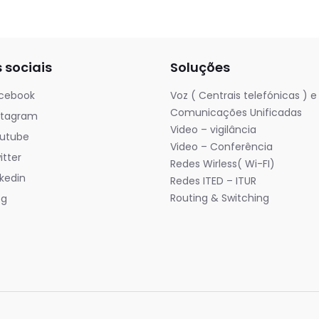
 sociais
Soluções
cebook
Voz ( Centrais telefónicas ) e
Comunicações Unificadas
stagram
Video – vigilância
utube
Video – Conferência
tter
Redes Wirless( Wi-FI)
kedin
Redes ITED – ITUR
Routing & Switching
og