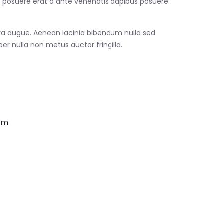
r posuere erat a ante venenatis dapibus posuere
retra augue. Aenean lacinia bibendum nulla sed
r nulla non metus auctor fringilla.
om