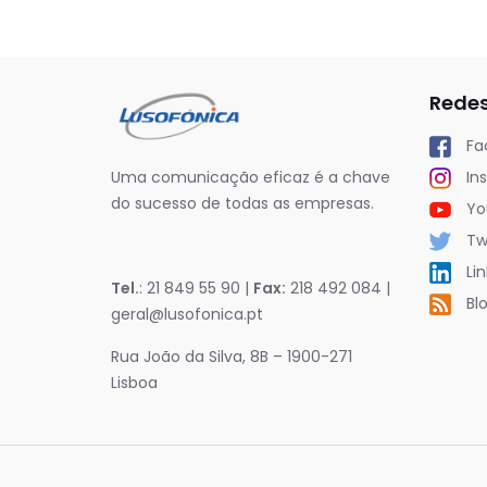
Redes
Fa
Uma comunicação eficaz é a chave
In
do sucesso de todas as empresas.
Yo
Twi
Lin
Tel.
: 21 849 55 90 |
Fax:
218 492 084 |
Bl
geral@lusofonica.pt
Rua João da Silva, 8B – 1900-271
Lisboa